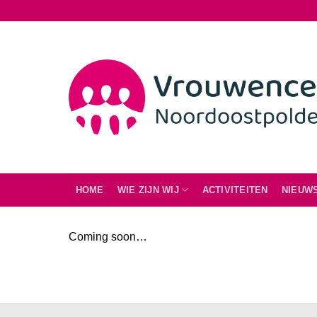
Ga
naar
inhoud
HOME
WIE ZIJN WIJ
ACTIVITEITEN
NIEUW
Coming soon…