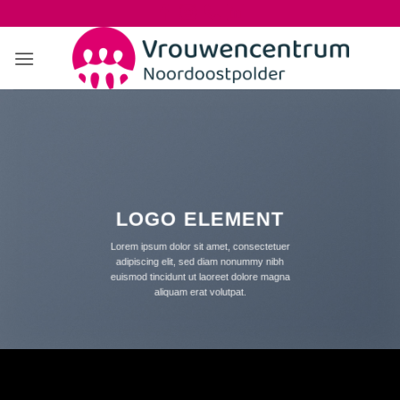
Ga
naar
inhoud
LOGO ELEMENT
Lorem ipsum dolor sit amet, consectetuer
adipiscing elit, sed diam nonummy nibh
euismod tincidunt ut laoreet dolore magna
aliquam erat volutpat.