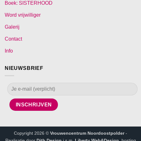
Boek: SISTERHOOD
Word vrijwilliger
Galerij
Contact
Info
NIEUWSBRIEF
Copyright 2026 ©
Vrouwencentrum Noordoostpolder
-
Realisatie door
Dith Design
i.s.m.
Liberty Web&Design
, hosting