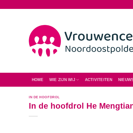
Ga
naar
inhoud
HOME
WIE ZIJN WIJ
ACTIVITEITEN
NIEUW
IN DE HOOFDROL
In de hoofdrol He Mengtia