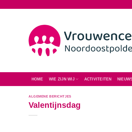
Ga
naar
inhoud
HOME
WIE ZIJN WIJ
ACTIVITEITEN
NIEUW
ALGEMENE BERICHTJES
Valentijnsdag