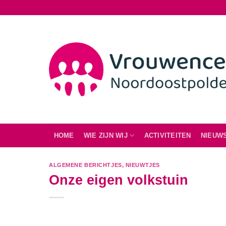
Ga
naar
inhoud
HOME
WIE ZIJN WIJ
ACTIVITEITEN
NIEUW
ALGEMENE BERICHTJES
,
NIEUWTJES
Onze eigen volkstuin