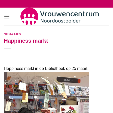
Ga
naar
inhoud
NIEUWTJES
Happiness markt
Happiness markt in de Bibliotheek op 25 maart