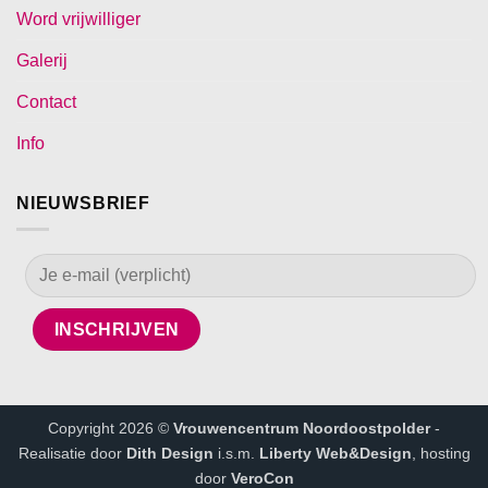
Word vrijwilliger
Galerij
Contact
Info
NIEUWSBRIEF
Copyright 2026 ©
Vrouwencentrum Noordoostpolder
-
Realisatie door
Dith Design
i.s.m.
Liberty Web&Design
, hosting
door
VeroCon