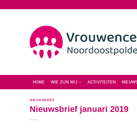
Ga
naar
inhoud
HOME
WIE ZIJN WIJ
ACTIVITEITEN
NIEUW
NIEUWSBRIEF
Nieuwsbrief januari 2019