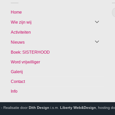
Home
Wie zijn wij
Activiteiten
Nieuws
Boek: SISTERHOOD
Word vrijwilliger
Galerij
Contact
Info
- Realisatie door
Dith Design
i.s.m.
Liberty Web&Design
, hosting d