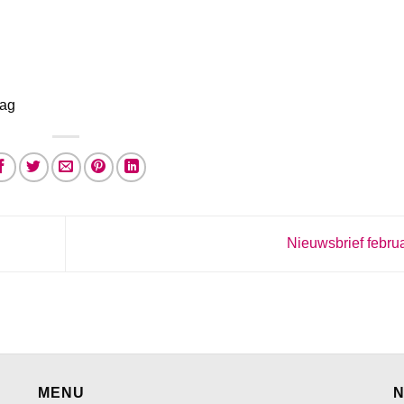
dag
Nieuwsbrief febru
MENU
N