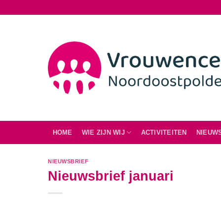
Ga
naar
inhoud
HOME
WIE ZIJN WIJ
ACTIVITEITEN
NIEUW
NIEUWSBRIEF
Nieuwsbrief januari