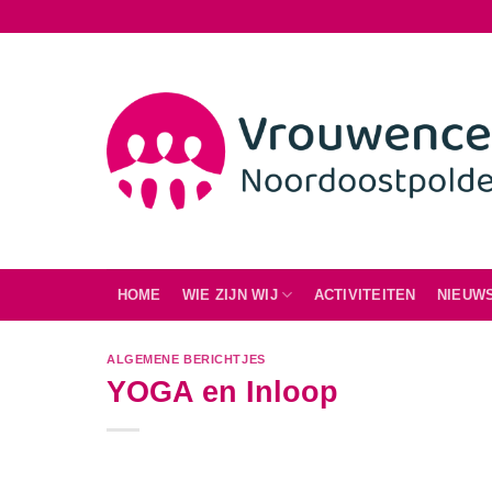
Ga
naar
inhoud
HOME
WIE ZIJN WIJ
ACTIVITEITEN
NIEUW
ALGEMENE BERICHTJES
YOGA en Inloop