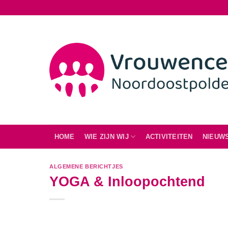
Ga
naar
inhoud
HOME
WIE ZIJN WIJ
ACTIVITEITEN
NIEUW
ALGEMENE BERICHTJES
YOGA & Inloopochtend