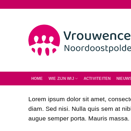
Ga
naar
inhoud
HOME
WIE ZIJN WIJ
ACTIVITEITEN
NIEUW
Lorem ipsum dolor sit amet, consecte
diam. Sed nisi. Nulla quis sem at ni
augue semper porta. Mauris massa. V