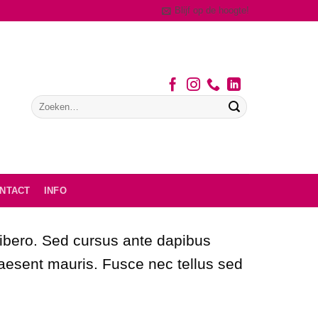
Blijf op de hoogte!
NTACT
INFO
 libero. Sed cursus ante dapibus
raesent mauris. Fusce nec tellus sed