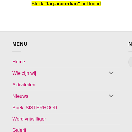
Block
"faq-accordian"
not found
MENU
N
Home
Wie zijn wij
Activiteiten
Nieuws
Boek: SISTERHOOD
Word vrijwilliger
Galerij