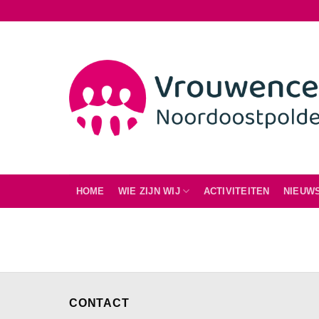
Ga
naar
inhoud
HOME
WIE ZIJN WIJ
ACTIVITEITEN
NIEUW
CONTACT