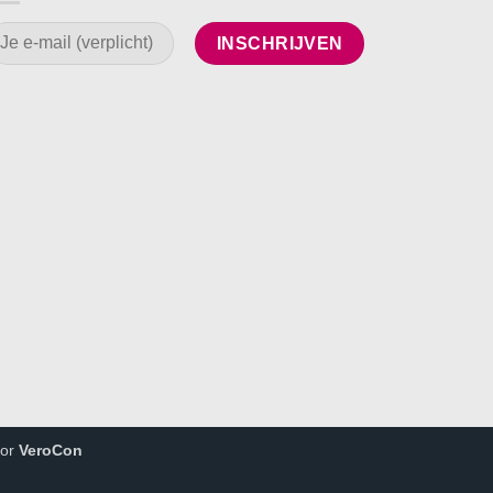
oor
VeroCon