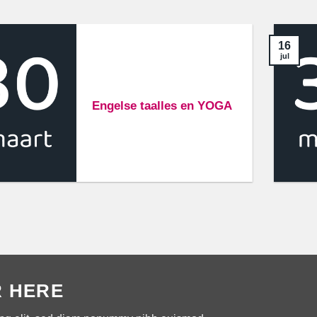
16
jul
Engelse taalles en YOGA
R HERE