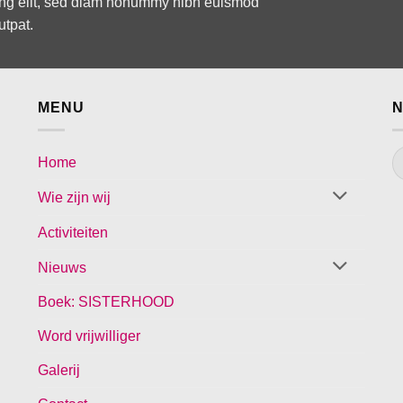
cing elit, sed diam nonummy nibh euismod
utpat.
MENU
N
Home
Wie zijn wij
Activiteiten
Nieuws
Boek: SISTERHOOD
Word vrijwilliger
Galerij