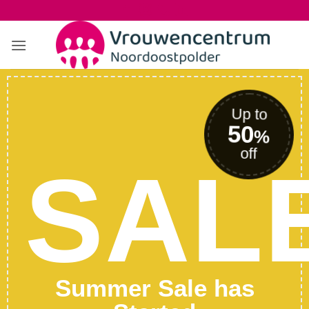
Ga
naar
inhoud
Up to
50
%
off
SAL
Summer Sale has