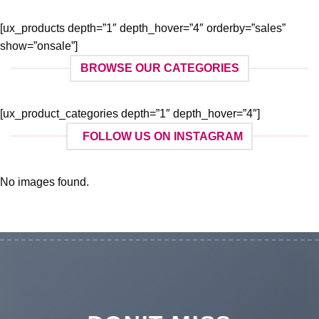
[ux_products depth=”1″ depth_hover=”4″ orderby=”sales”
show=”onsale”]
BROWSE OUR CATEGORIES
[ux_product_categories depth=”1″ depth_hover=”4″]
FOLLOW US ON INSTAGRAM
No images found.