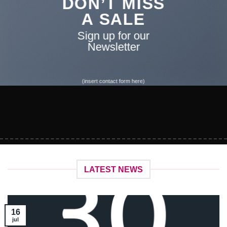
DON’T MISS
A SALE
Sign up for our
Newsletter
(insert contact form here)
LATEST NEWS
16
jul